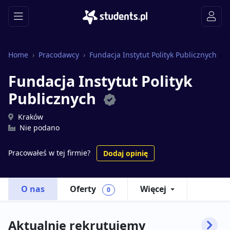
Home
Pracodawcy
Fundacja Instytut Polityk Publicznych
Fundacja Instytut Polityk
Publicznych
Kraków
Nie podano
Pracowałeś w tej firmie?
Dodaj opinię
O nas
Oferty
Więcej
0
Aktualnie rekrutujemy