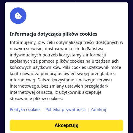
Facebook
Partnerzy
Twitter
Rekrutujemy
sprawdź
LinkedIn
Polityka cookies
Informacja dotycząca plików cookies
Polityka prywatności
Informujemy, iż w celu optymalizacji treści dostępnych w
naszym serwisie, dostosowania ich do Państwa
indywidualnych potrzeb korzystamy z informacji
Kandydaci
Pracodawcy
zapisanych za pomocą plików cookies na urządzeniach
końcowych użytkowników. Pliki cookies użytkownik może
kontrolować za pomocą ustawień swojej przeglądarki
Regulamin kandydata
Regulamin pracodawcy
internetowej. Dalsze korzystanie z naszego serwisu
Oferty pracy
Dodaj ogłoszenie
internetowego, bez zmiany ustawień przeglądarki
internetowej oznacza, iż użytkownik akceptuje
Pracodawcy
stosowanie plików cookies.
Opinie o pracodawcach
Polityka cookies
|
Polityka prywatności
|
Zamknij
Blog
Akceptuję