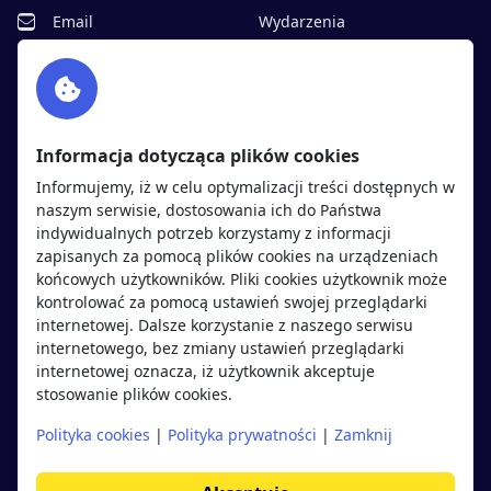
Email
Wydarzenia
Facebook
Partnerzy
Twitter
Rekrutujemy
sprawdź
LinkedIn
Polityka cookies
Informacja dotycząca plików cookies
Polityka prywatności
Informujemy, iż w celu optymalizacji treści dostępnych w
naszym serwisie, dostosowania ich do Państwa
indywidualnych potrzeb korzystamy z informacji
Kandydaci
Pracodawcy
zapisanych za pomocą plików cookies na urządzeniach
końcowych użytkowników. Pliki cookies użytkownik może
kontrolować za pomocą ustawień swojej przeglądarki
Regulamin kandydata
Regulamin pracodawcy
internetowej. Dalsze korzystanie z naszego serwisu
Oferty pracy
Dodaj ogłoszenie
internetowego, bez zmiany ustawień przeglądarki
internetowej oznacza, iż użytkownik akceptuje
Pracodawcy
stosowanie plików cookies.
Opinie o pracodawcach
Polityka cookies
|
Polityka prywatności
|
Zamknij
Blog