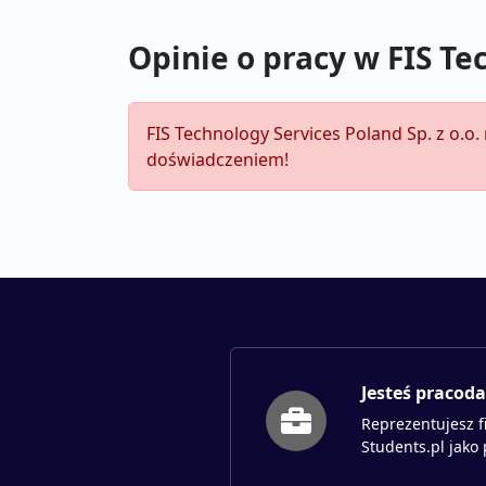
Opinie o pracy w FIS Tec
FIS Technology Services Poland Sp. z o.o.
doświadczeniem!
Jesteś pracod
Reprezentujesz f
Students.pl jako