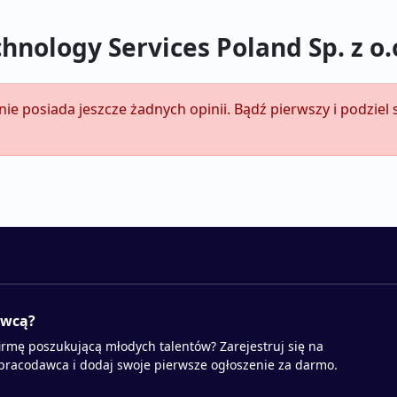
hnology Services Poland Sp. z o.
 nie posiada jeszcze żadnych opinii. Bądź pierwszy i podziel
awcą?
irmę poszukującą młodych talentów? Zarejestruj się na
 pracodawca i dodaj swoje pierwsze ogłoszenie za darmo.