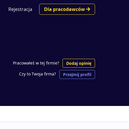
Rejestracja
Dla pracodawców
Pracowałeś w tej firmie?
Dodaj opinię
Czy to Twoja firma?
Przejmij profil