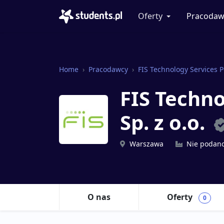
Oferty
Pracodaw
Home
Pracodawcy
FIS Technology Services P
FIS Techno
Sp. z o.o.
Warszawa
Nie podan
O nas
Oferty
0