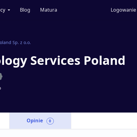
cy
Blog
Matura
Logowanie
oland Sp. z o.o.
logy Services Poland
o
Opinie
0