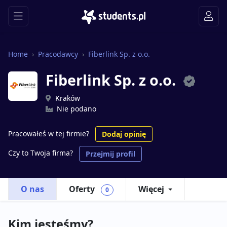
Home
Pracodawcy
Fiberlink Sp. z o.o.
Fiberlink Sp. z o.o.
Kraków
Nie podano
Pracowałeś w tej firmie?
Dodaj opinię
Czy to Twoja firma?
Przejmij profil
O nas
Oferty
Więcej
0
Kim jesteśmy?