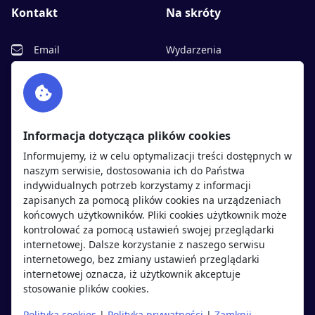
Kontakt
Na skróty
Email
Wydarzenia
Facebook
Partnerzy
Twitter
Rekrutujemy
sprawdź
LinkedIn
Polityka cookies
Informacja dotycząca plików cookies
Polityka prywatności
Informujemy, iż w celu optymalizacji treści dostępnych w
naszym serwisie, dostosowania ich do Państwa
indywidualnych potrzeb korzystamy z informacji
Kandydaci
Pracodawcy
zapisanych za pomocą plików cookies na urządzeniach
końcowych użytkowników. Pliki cookies użytkownik może
kontrolować za pomocą ustawień swojej przeglądarki
Regulamin kandydata
Regulamin pracodawcy
internetowej. Dalsze korzystanie z naszego serwisu
Oferty pracy
Dodaj ogłoszenie
internetowego, bez zmiany ustawień przeglądarki
internetowej oznacza, iż użytkownik akceptuje
Pracodawcy
stosowanie plików cookies.
Opinie o pracodawcach
Polityka cookies
|
Polityka prywatności
|
Zamknij