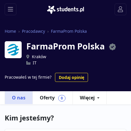
Home
Pracodawcy
FarmaProm Polska
FarmaProm Polska
Kraków
IT
Pracowałeś w tej firmie?
Dodaj opinię
O nas
Oferty
Więcej
0
Kim jesteśmy?