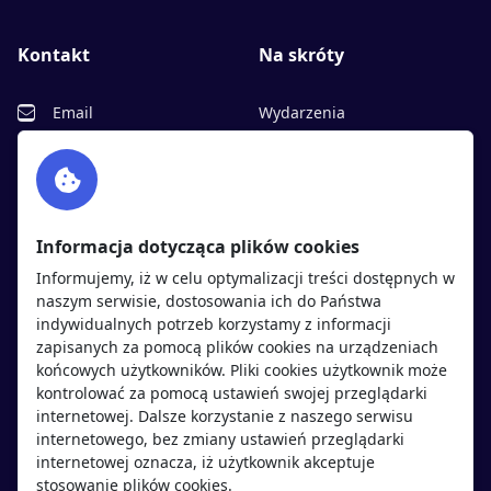
Kontakt
Na skróty
Email
Wydarzenia
Facebook
Partnerzy
Twitter
Rekrutujemy
sprawdź
LinkedIn
Polityka cookies
Informacja dotycząca plików cookies
Polityka prywatności
Informujemy, iż w celu optymalizacji treści dostępnych w
naszym serwisie, dostosowania ich do Państwa
indywidualnych potrzeb korzystamy z informacji
Kandydaci
Pracodawcy
zapisanych za pomocą plików cookies na urządzeniach
końcowych użytkowników. Pliki cookies użytkownik może
kontrolować za pomocą ustawień swojej przeglądarki
Regulamin kandydata
Regulamin pracodawcy
internetowej. Dalsze korzystanie z naszego serwisu
Oferty pracy
Dodaj ogłoszenie
internetowego, bez zmiany ustawień przeglądarki
internetowej oznacza, iż użytkownik akceptuje
Pracodawcy
stosowanie plików cookies.