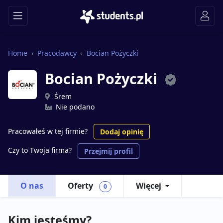
Home
Pracodawcy
Bocian Pożyczki
Bocian Pożyczki
Śrem
Nie podano
Pracowałeś w tej firmie?
Dodaj opinię
Czy to Twoja firma?
Przejmij profil
O nas
Oferty
Więcej
0
Kim jesteśmy?