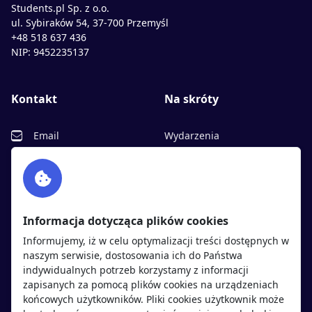
Students.pl Sp. z o.o.
ul. Sybiraków 54, 37-700 Przemyśl
+48 518 637 436
NIP: 9452235137
Kontakt
Na skróty
Email
Wydarzenia
Facebook
Partnerzy
Twitter
Rekrutujemy
sprawdź
LinkedIn
Polityka cookies
Informacja dotycząca plików cookies
Polityka prywatności
Informujemy, iż w celu optymalizacji treści dostępnych w
naszym serwisie, dostosowania ich do Państwa
indywidualnych potrzeb korzystamy z informacji
Kandydaci
Pracodawcy
zapisanych za pomocą plików cookies na urządzeniach
końcowych użytkowników. Pliki cookies użytkownik może