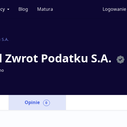
cy
Blog
Matura
Logowanie
 S.A.
l Zwrot Podatku S.A.
no
Opinie
0