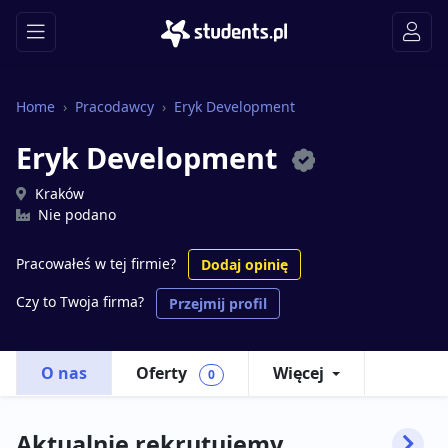
Home
Pracodawcy
Eryk Development
Eryk Development
Kraków
Nie podano
Pracowałeś w tej firmie?
Dodaj opinię
Czy to Twoja firma?
Przejmij profil
O nas
Oferty
Więcej
0
Aktualnie rekrutujemy