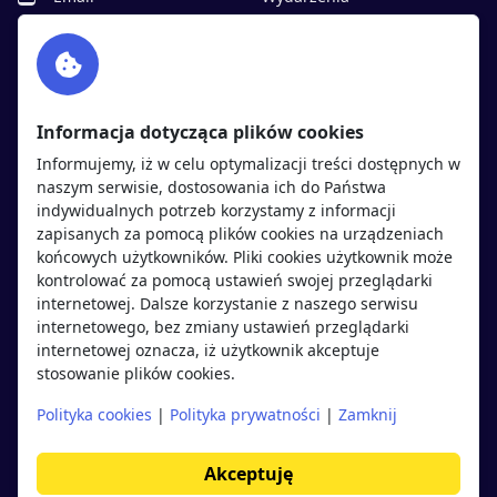
Facebook
Partnerzy
Twitter
Rekrutujemy
sprawdź
LinkedIn
Polityka cookies
Informacja dotycząca plików cookies
Polityka prywatności
Informujemy, iż w celu optymalizacji treści dostępnych w
naszym serwisie, dostosowania ich do Państwa
indywidualnych potrzeb korzystamy z informacji
Kandydaci
Pracodawcy
zapisanych za pomocą plików cookies na urządzeniach
końcowych użytkowników. Pliki cookies użytkownik może
kontrolować za pomocą ustawień swojej przeglądarki
Regulamin kandydata
Regulamin pracodawcy
internetowej. Dalsze korzystanie z naszego serwisu
Oferty pracy
Dodaj ogłoszenie
internetowego, bez zmiany ustawień przeglądarki
internetowej oznacza, iż użytkownik akceptuje
Pracodawcy
stosowanie plików cookies.
Opinie o pracodawcach
Polityka cookies
|
Polityka prywatności
|
Zamknij
Blog
Akceptuję