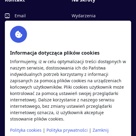
Email
Wydarzenia
Facebook
Partnerzy
Twitter
Rekrutujemy
sprawdź
LinkedIn
Polityka cookies
Informacja dotycząca plików cookies
Polityka prywatności
Informujemy, iż w celu optymalizacji treści dostępnych w
naszym serwisie, dostosowania ich do Państwa
indywidualnych potrzeb korzystamy z informacji
Kandydaci
Pracodawcy
zapisanych za pomocą plików cookies na urządzeniach
końcowych użytkowników. Pliki cookies użytkownik może
kontrolować za pomocą ustawień swojej przeglądarki
Regulamin kandydata
Regulamin pracodawcy
internetowej. Dalsze korzystanie z naszego serwisu
Oferty pracy
Dodaj ogłoszenie
internetowego, bez zmiany ustawień przeglądarki
internetowej oznacza, iż użytkownik akceptuje
Pracodawcy
stosowanie plików cookies.
Opinie o pracodawcach
Polityka cookies
|
Polityka prywatności
|
Zamknij