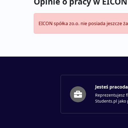
Opinie o pracy w EICON 
EICON spółka zo.o. nie posiada jeszcze ż
Jesteś pracod
Reprezentujesz f
Students.pl jako