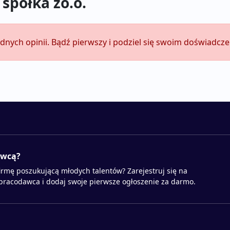
spółka zo.o.
adnych opinii. Bądź pierwszy i podziel się swoim doświadcz
awcą?
irmę poszukującą młodych talentów? Zarejestruj się na
 pracodawca i dodaj swoje pierwsze ogłoszenie za darmo.