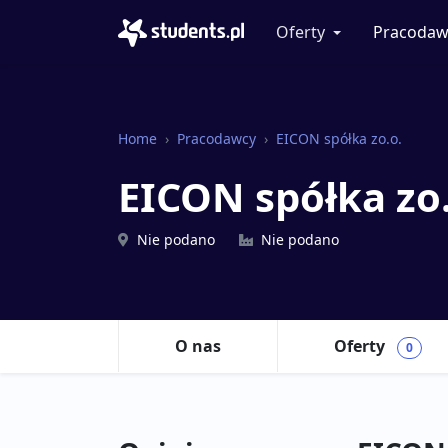
Oferty
Pracodaw
Home
Pracodawcy
EICON spółka zo.o.
EICON spółka zo
Nie podano
Nie podano
O nas
Oferty
0