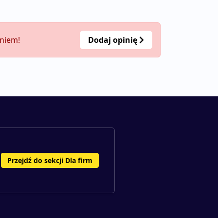
eniem!
Dodaj opinię
Przejdź do sekcji Dla firm