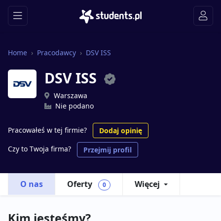
Home
Pracodawcy
DSV ISS
DSV ISS
Warszawa
Nie podano
Pracowałeś w tej firmie?
Dodaj opinię
Czy to Twoja firma?
Przejmij profil
O nas
Oferty
Więcej
0
Kim jesteśmy?