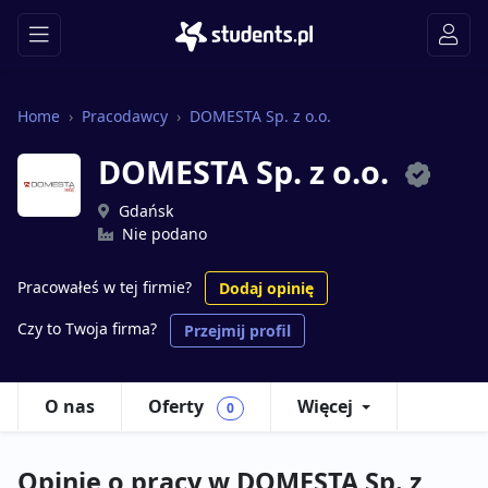
Home
Pracodawcy
DOMESTA Sp. z o.o.
DOMESTA Sp. z o.o.
Gdańsk
Nie podano
Pracowałeś w tej firmie?
Dodaj opinię
Czy to Twoja firma?
Przejmij profil
O nas
Oferty
Więcej
0
Opinie o pracy w DOMESTA Sp. z