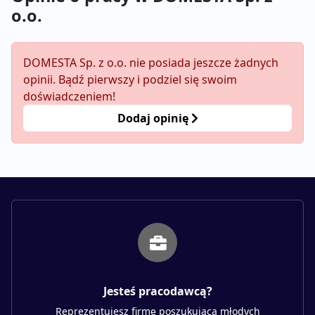
o.o.
DOMESTA Sp. z o.o. nie posiada jeszcze żadnych
opinii. Bądź pierwszy i podziel się swoim
doświadczeniem!
Dodaj opinię
Jesteś pracodawcą?
Reprezentujesz firmę poszukującą młodych