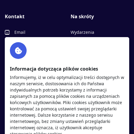
Kontakt
Na skróty
Email
Wydarzenia
Facebook
Partnerzy
Twitter
Rekrutujemy
sprawdź
LinkedIn
Polityka cookies
Informacja dotycząca plików cookies
Polityka prywatności
Informujemy, iż w celu optymalizacji treści dostępnych w
naszym serwisie, dostosowania ich do Państwa
indywidualnych potrzeb korzystamy z informacji
Kandydaci
Pracodawcy
zapisanych za pomocą plików cookies na urządzeniach
końcowych użytkowników. Pliki cookies użytkownik może
kontrolować za pomocą ustawień swojej przeglądarki
Regulamin kandydata
Regulamin pracodawcy
internetowej. Dalsze korzystanie z naszego serwisu
Oferty pracy
Dodaj ogłoszenie
internetowego, bez zmiany ustawień przeglądarki
internetowej oznacza, iż użytkownik akceptuje
Pracodawcy
stosowanie plików cookies.