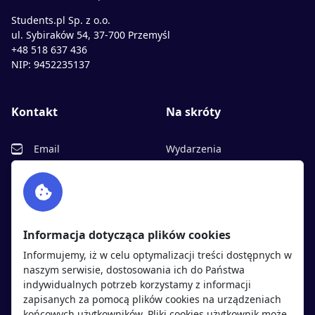
Students.pl Sp. z o.o.
ul. Sybiraków 54, 37-700 Przemyśl
+48 518 637 436
NIP: 9452235137
Kontakt
Na skróty
Email
Wydarzenia
Facebook
Partnerzy
Twitter
Rekrutujemy
sprawdź
LinkedIn
Polityka cookies
Informacja dotycząca plików cookies
Polityka prywatności
Informujemy, iż w celu optymalizacji treści dostępnych w
naszym serwisie, dostosowania ich do Państwa
indywidualnych potrzeb korzystamy z informacji
Kandydaci
Pracodawcy
zapisanych za pomocą plików cookies na urządzeniach
końcowych użytkowników. Pliki cookies użytkownik może