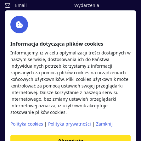
Email
Wydarzenia
Facebook
Partnerzy
Twitter
Rekrutujemy
sprawdź
LinkedIn
Polityka cookies
Informacja dotycząca plików cookies
Polityka prywatności
Informujemy, iż w celu optymalizacji treści dostępnych w
naszym serwisie, dostosowania ich do Państwa
indywidualnych potrzeb korzystamy z informacji
Kandydaci
Pracodawcy
zapisanych za pomocą plików cookies na urządzeniach
końcowych użytkowników. Pliki cookies użytkownik może
kontrolować za pomocą ustawień swojej przeglądarki
Regulamin kandydata
Regulamin pracodawcy
internetowej. Dalsze korzystanie z naszego serwisu
Oferty pracy
Dodaj ogłoszenie
internetowego, bez zmiany ustawień przeglądarki
internetowej oznacza, iż użytkownik akceptuje
Pracodawcy
stosowanie plików cookies.
Opinie o pracodawcach
Polityka cookies
|
Polityka prywatności
|
Zamknij
Blog
Akceptuję