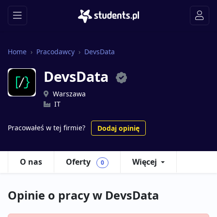
Home
Pracodawcy
DevsData
DevsData
Warszawa
IT
Pracowałeś w tej firmie?
Dodaj opinię
O nas
Oferty
Więcej
0
Opinie o pracy w DevsData