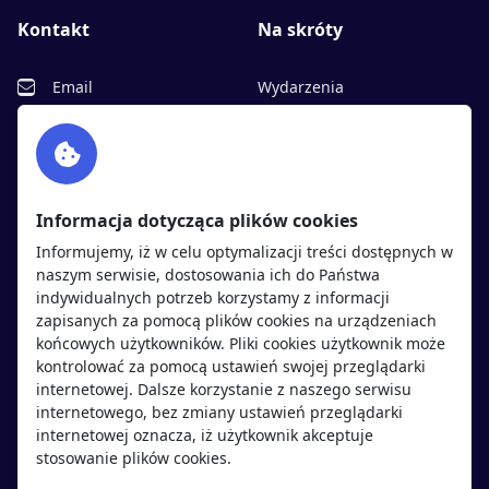
Kontakt
Na skróty
Email
Wydarzenia
Facebook
Partnerzy
Twitter
Rekrutujemy
sprawdź
LinkedIn
Polityka cookies
Informacja dotycząca plików cookies
Polityka prywatności
Informujemy, iż w celu optymalizacji treści dostępnych w
naszym serwisie, dostosowania ich do Państwa
indywidualnych potrzeb korzystamy z informacji
Kandydaci
Pracodawcy
zapisanych za pomocą plików cookies na urządzeniach
końcowych użytkowników. Pliki cookies użytkownik może
kontrolować za pomocą ustawień swojej przeglądarki
Regulamin kandydata
Regulamin pracodawcy
internetowej. Dalsze korzystanie z naszego serwisu
Oferty pracy
Dodaj ogłoszenie
internetowego, bez zmiany ustawień przeglądarki
internetowej oznacza, iż użytkownik akceptuje
Pracodawcy
stosowanie plików cookies.