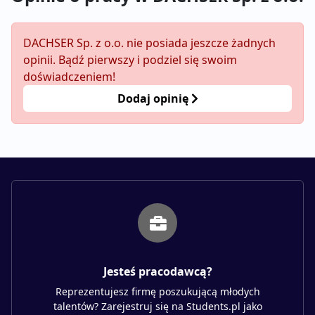
DACHSER Sp. z o.o. nie posiada jeszcze żadnych
opinii. Bądź pierwszy i podziel się swoim
doświadczeniem!
Dodaj opinię
Jesteś pracodawcą?
Reprezentujesz firmę poszukującą młodych
talentów? Zarejestruj się na Students.pl jako