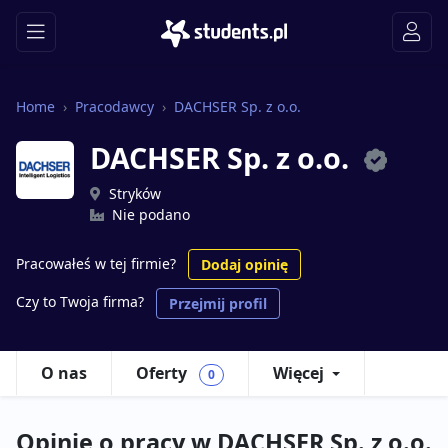
Home
Pracodawcy
DACHSER Sp. z o.o.
DACHSER Sp. z o.o.
Stryków
Nie podano
Pracowałeś w tej firmie?
Dodaj opinię
Czy to Twoja firma?
Przejmij profil
O nas
Oferty
Więcej
0
Opinie o pracy w DACHSER Sp. z o.o.