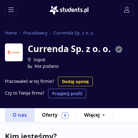
Home
Pracodawcy
Currenda Sp. z o. o.
Currenda Sp. z o. o.
Sopot
Nie podano
Pracowałeś w tej firmie?
Dodaj opinię
Czy to Twoja firma?
Przejmij profil
O nas
Oferty
Więcej
0
Kim jesteśmy?