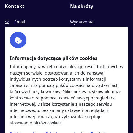
Kontakt
Na skróty
Email
Wydarzenia
Facebook
Partnerzy
Twitter
Rekrutujemy
sprawdź
LinkedIn
Polityka cookies
Informacja dotycząca plików cookies
Polityka prywatności
Informujemy, iż w celu optymalizacji treści dostępnych w
naszym serwisie, dostosowania ich do Państwa
indywidualnych potrzeb korzystamy z informacji
Kandydaci
Pracodawcy
zapisanych za pomocą plików cookies na urządzeniach
końcowych użytkowników. Pliki cookies użytkownik może
kontrolować za pomocą ustawień swojej przeglądarki
Regulamin kandydata
Regulamin pracodawcy
internetowej. Dalsze korzystanie z naszego serwisu
Oferty pracy
Dodaj ogłoszenie
internetowego, bez zmiany ustawień przeglądarki
internetowej oznacza, iż użytkownik akceptuje
Pracodawcy
stosowanie plików cookies.
Opinie o pracodawcach