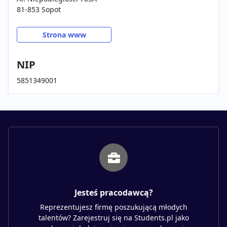
81-853 Sopot
Strona www
NIP
5851349001
Jesteś pracodawcą?
Reprezentujesz firmę poszukującą młodych
talentów? Zarejestruj się na Students.pl jako