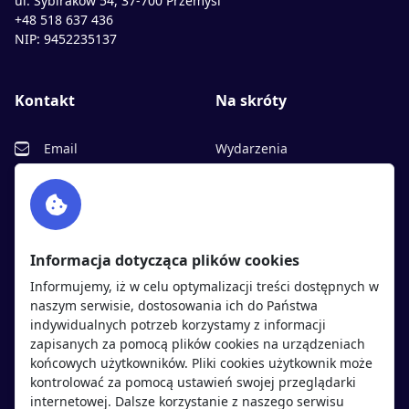
ul. Sybiraków 54, 37-700 Przemyśl
+48 518 637 436
NIP: 9452235137
Kontakt
Na skróty
Email
Wydarzenia
Facebook
Partnerzy
Twitter
Rekrutujemy
sprawdź
LinkedIn
Polityka cookies
Informacja dotycząca plików cookies
Polityka prywatności
Informujemy, iż w celu optymalizacji treści dostępnych w
naszym serwisie, dostosowania ich do Państwa
indywidualnych potrzeb korzystamy z informacji
Kandydaci
Pracodawcy
zapisanych za pomocą plików cookies na urządzeniach
końcowych użytkowników. Pliki cookies użytkownik może
kontrolować za pomocą ustawień swojej przeglądarki
Regulamin kandydata
Regulamin pracodawcy
internetowej. Dalsze korzystanie z naszego serwisu