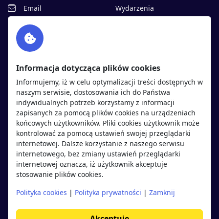
Email
Wydarzenia
Facebook
Partnerzy
Twitter
Rekrutujemy
sprawdź
LinkedIn
Polityka cookies
Informacja dotycząca plików cookies
Polityka prywatności
Informujemy, iż w celu optymalizacji treści dostępnych w
naszym serwisie, dostosowania ich do Państwa
indywidualnych potrzeb korzystamy z informacji
Kandydaci
Pracodawcy
zapisanych za pomocą plików cookies na urządzeniach
końcowych użytkowników. Pliki cookies użytkownik może
kontrolować za pomocą ustawień swojej przeglądarki
Regulamin kandydata
Regulamin pracodawcy
internetowej. Dalsze korzystanie z naszego serwisu
Oferty pracy
Dodaj ogłoszenie
internetowego, bez zmiany ustawień przeglądarki
internetowej oznacza, iż użytkownik akceptuje
Pracodawcy
stosowanie plików cookies.
Opinie o pracodawcach
Polityka cookies
|
Polityka prywatności
|
Zamknij
Blog
Akceptuję