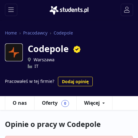
Home
Pracodawcy
Codepole
Codepole
Warszawa
IT
Pracowałeś w tej firmie?
Dodaj opinię
O nas
Oferty
Więcej
0
Opinie o pracy w Codepole