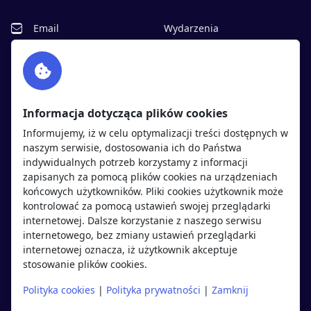
Email
Wydarzenia
Facebook
Partnerzy
Twitter
Rekrutujemy
sprawdź
LinkedIn
Polityka cookies
Informacja dotycząca plików cookies
Polityka prywatności
Informujemy, iż w celu optymalizacji treści dostępnych w
naszym serwisie, dostosowania ich do Państwa
indywidualnych potrzeb korzystamy z informacji
Kandydaci
Pracodawcy
zapisanych za pomocą plików cookies na urządzeniach
końcowych użytkowników. Pliki cookies użytkownik może
kontrolować za pomocą ustawień swojej przeglądarki
Regulamin kandydata
Regulamin pracodawcy
internetowej. Dalsze korzystanie z naszego serwisu
Oferty pracy
Dodaj ogłoszenie
internetowego, bez zmiany ustawień przeglądarki
internetowej oznacza, iż użytkownik akceptuje
Pracodawcy
stosowanie plików cookies.
Opinie o pracodawcach
Polityka cookies
|
Polityka prywatności
|
Zamknij