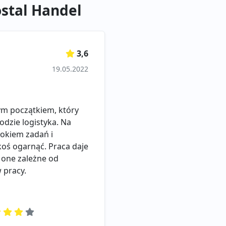
ostal Handel
3,6
19.05.2022
ym początkiem, który
dzie logistyka. Na
łokiem zadań i
koś ogarnąć. Praca daje
 one zależne od
 pracy.