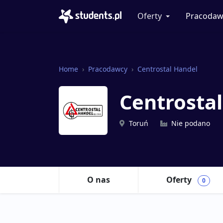
Oferty
Pracodaw
Home
Pracodawcy
Centrostal Handel
Centrosta
Toruń
Nie podano
O nas
Oferty
0