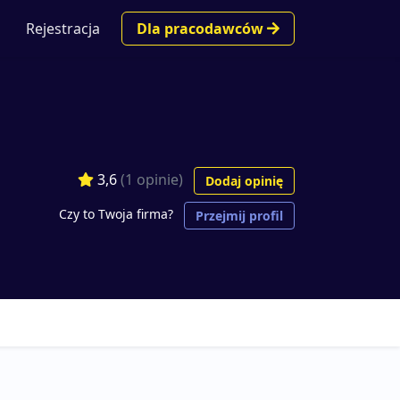
Rejestracja
Dla pracodawców
3,6
(1 opinie)
Dodaj opinię
Czy to Twoja firma?
Przejmij profil