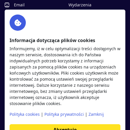
Email
Wydarzenia
Facebook
Partnerzy
Twitter
Rekrutujemy
sprawdź
LinkedIn
Polityka cookies
Informacja dotycząca plików cookies
Polityka prywatności
Informujemy, iż w celu optymalizacji treści dostępnych w
naszym serwisie, dostosowania ich do Państwa
indywidualnych potrzeb korzystamy z informacji
Kandydaci
Pracodawcy
zapisanych za pomocą plików cookies na urządzeniach
końcowych użytkowników. Pliki cookies użytkownik może
kontrolować za pomocą ustawień swojej przeglądarki
Regulamin kandydata
Regulamin pracodawcy
internetowej. Dalsze korzystanie z naszego serwisu
Oferty pracy
Dodaj ogłoszenie
internetowego, bez zmiany ustawień przeglądarki
internetowej oznacza, iż użytkownik akceptuje
Pracodawcy
stosowanie plików cookies.
Opinie o pracodawcach
Polityka cookies
|
Polityka prywatności
|
Zamknij
Blog
Akceptuję