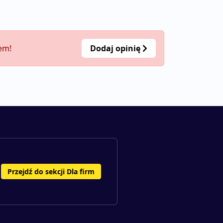
em!
Dodaj opinię
Przejdź do sekcji Dla firm