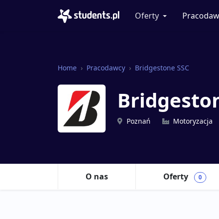
Oferty
Pracodaw
Home
Pracodawcy
Bridgestone SSC
Bridgesto
Poznań
Motoryzacja
O nas
Oferty
0