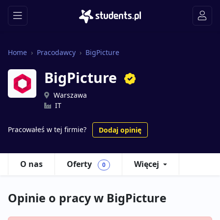
Home
Pracodawcy
BigPicture
BigPicture
Warszawa
IT
Pracowałeś w tej firmie?
Dodaj opinię
O nas
Oferty
Więcej
0
Opinie o pracy w BigPicture