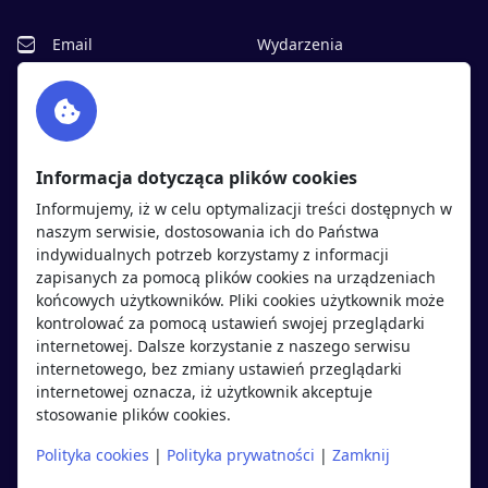
Email
Wydarzenia
Facebook
Partnerzy
Twitter
Rekrutujemy
sprawdź
LinkedIn
Polityka cookies
Informacja dotycząca plików cookies
Polityka prywatności
Informujemy, iż w celu optymalizacji treści dostępnych w
naszym serwisie, dostosowania ich do Państwa
indywidualnych potrzeb korzystamy z informacji
Kandydaci
Pracodawcy
zapisanych za pomocą plików cookies na urządzeniach
końcowych użytkowników. Pliki cookies użytkownik może
kontrolować za pomocą ustawień swojej przeglądarki
Regulamin kandydata
Regulamin pracodawcy
internetowej. Dalsze korzystanie z naszego serwisu
Oferty pracy
Dodaj ogłoszenie
internetowego, bez zmiany ustawień przeglądarki
internetowej oznacza, iż użytkownik akceptuje
Pracodawcy
stosowanie plików cookies.
Opinie o pracodawcach
Polityka cookies
|
Polityka prywatności
|
Zamknij