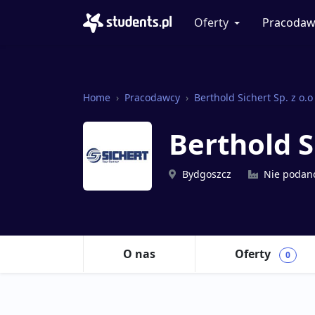
Oferty
Pracodaw
Home
Pracodawcy
Berthold Sichert Sp. z o.o
Berthold S
Bydgoszcz
Nie podan
O nas
Oferty
0