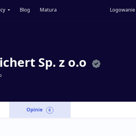
cy
Blog
Matura
Logowanie
ichert Sp. z o.o
o
Opinie
0