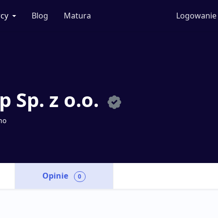
cy
Blog
Matura
Logowanie
 Sp. z o.o.
no
Opinie
0