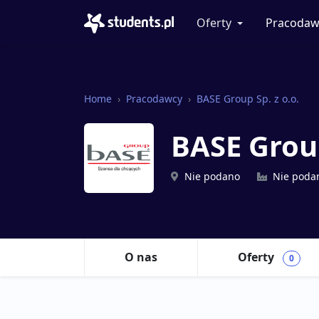
Oferty
Pracodaw
Home
Pracodawcy
BASE Group Sp. z o.o.
BASE Group
Nie podano
Nie poda
O nas
Oferty
0