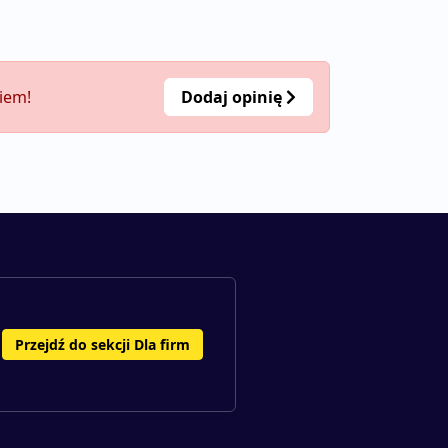
niem!
Dodaj opinię
Przejdź do sekcji Dla firm