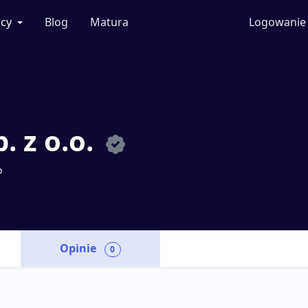
cy
Blog
Matura
Logowanie
. z o.o.
o
Opinie
0