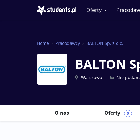
Oferty
Pracodaw
Home
Pracodawcy
BALTON Sp. z o.o.
BALTON Sp
Warszawa
Nie podan
O nas
Oferty
0