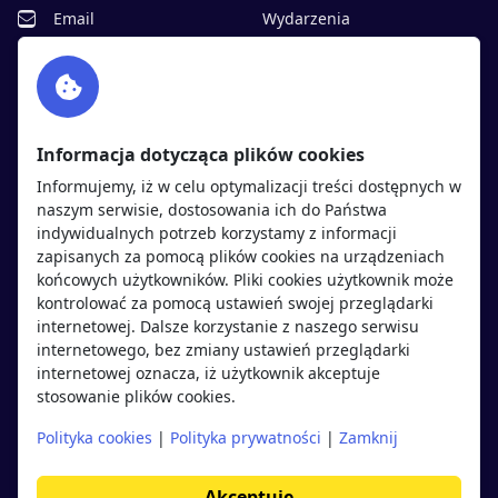
Email
Wydarzenia
Facebook
Partnerzy
Twitter
Rekrutujemy
sprawdź
LinkedIn
Polityka cookies
Informacja dotycząca plików cookies
Polityka prywatności
Informujemy, iż w celu optymalizacji treści dostępnych w
naszym serwisie, dostosowania ich do Państwa
indywidualnych potrzeb korzystamy z informacji
Kandydaci
Pracodawcy
zapisanych za pomocą plików cookies na urządzeniach
końcowych użytkowników. Pliki cookies użytkownik może
kontrolować za pomocą ustawień swojej przeglądarki
Regulamin kandydata
Regulamin pracodawcy
internetowej. Dalsze korzystanie z naszego serwisu
Oferty pracy
Dodaj ogłoszenie
internetowego, bez zmiany ustawień przeglądarki
internetowej oznacza, iż użytkownik akceptuje
Pracodawcy
stosowanie plików cookies.
Opinie o pracodawcach
Polityka cookies
|
Polityka prywatności
|
Zamknij
Blog
Akceptuję