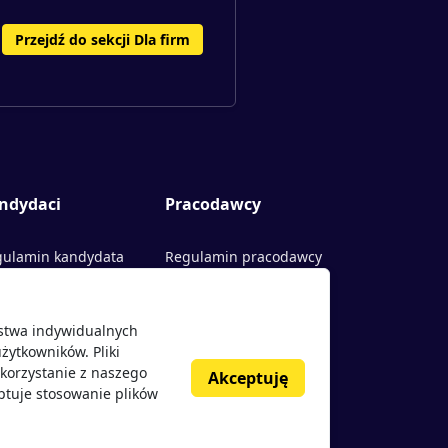
Przejdź do sekcji Dla firm
ndydaci
Pracodawcy
ulamin kandydata
Regulamin pracodawcy
rty pracy
Dodaj ogłoszenie
ństwa indywidualnych
acodawcy
żytkowników. Pliki
nie o pracodawcach
korzystanie z naszego
Akceptuję
ptuje stosowanie plików
g