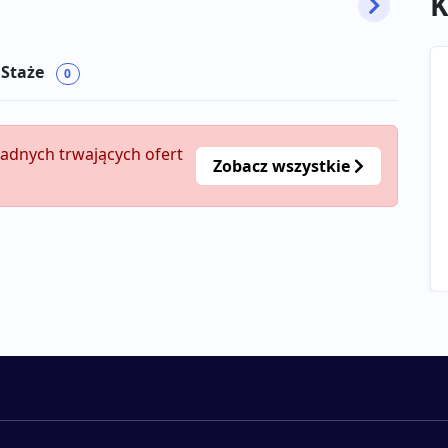
K
 Staże
0
żadnych trwających ofert
Zobacz wszystkie