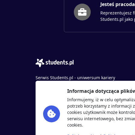
Jesteś pracod
Reprezentujesz f
Students.pl jako
Serwis Students.pl - uniwersum kariery
© 2026 - Wszelkie prawa zastrzeżone
Informacja dotycząca plikó
Students.pl Sp. z o.o.
Informujemy, iż w celu optymaliz
ul. Sybiraków 54, 37-700 Przemyśl
potrzeb korzystamy z informacji 
+48 518 637 436
cookies użytkownik może kontrolo
NIP: 9452235137
serwisu internetowego, bez zmian
cookies.