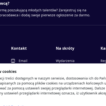
awcą?
irmę poszukującą młodych talentów? Zarejestruj się na
 pracodawca i dodaj swoje pierwsze ogłoszenie za darmo.
Kontakt
Na skróty
Ka
Email
Wydarzenia
Reg
Facebook
Partnerzy
Ofe
w cookies
acji treści dostępnych w naszym serwisie, dostosowania ich do Pa
Twitter
Rekrutujemy
Pr
sprawdź
zapisanych za pomocą plików cookies na urządzeniach końcowych u
LinkedIn
Polityka cookies
Opi
wać za pomocą ustawień swojej przeglądarki internetowej. Dalsze 
y ustawień przeglądarki internetowej oznacza, iż użytkownik akce
Polityka prywatności
Blo