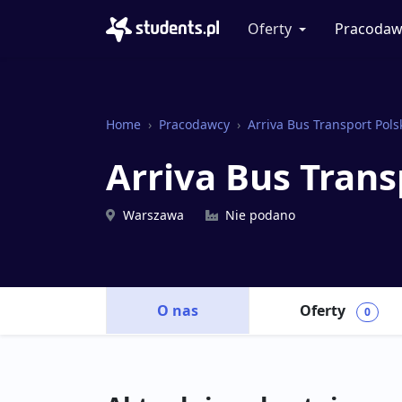
Oferty
Pracodaw
Home
Pracodawcy
Arriva Bus Transport Pols
Arriva Bus Tran
Warszawa
Nie podano
O nas
Oferty
0