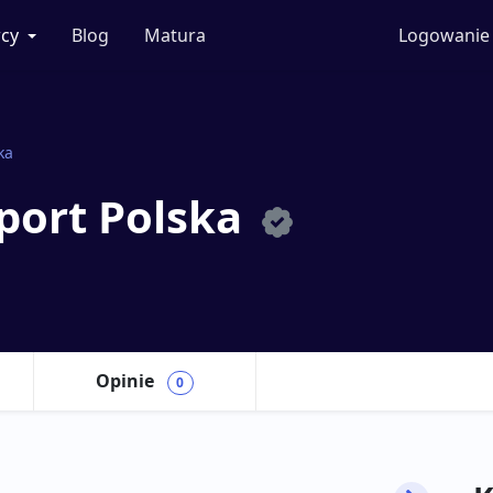
cy
Blog
Matura
Logowanie
ka
sport Polska
Opinie
0