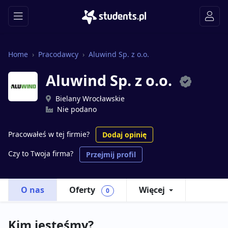
Home
Pracodawcy
Aluwind Sp. z o.o.
Aluwind Sp. z o.o.
Bielany Wrocławskie
Nie podano
Pracowałeś w tej firmie?
Dodaj opinię
Czy to Twoja firma?
Przejmij profil
O nas
Oferty
Więcej
0
Kim jesteśmy?