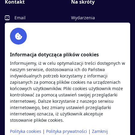
Kontakt
Na skróty
Email
Wydarzenia
Facebook
Partnerzy
Twitter
Rekrutujemy
sprawdź
LinkedIn
Polityka cookies
Informacja dotycząca plików cookies
Polityka prywatności
Informujemy, iż w celu optymalizacji treści dostępnych w
naszym serwisie, dostosowania ich do Państwa
indywidualnych potrzeb korzystamy z informacji
Kandydaci
Pracodawcy
zapisanych za pomocą plików cookies na urządzeniach
końcowych użytkowników. Pliki cookies użytkownik może
kontrolować za pomocą ustawień swojej przeglądarki
Regulamin kandydata
Regulamin pracodawcy
internetowej. Dalsze korzystanie z naszego serwisu
Oferty pracy
Dodaj ogłoszenie
internetowego, bez zmiany ustawień przeglądarki
internetowej oznacza, iż użytkownik akceptuje
Pracodawcy
stosowanie plików cookies.
Opinie o pracodawcach
Polityka cookies
|
Polityka prywatności
|
Zamknij