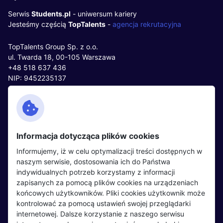
Serwis
Students.pl
- uniwersum kariery
Jesteśmy częścią
TopTalents
-
agencja rekrutacyjna
TopTalents Group Sp. z o.o.
ul. Twarda 18, 00-105 Warszawa
+48 518 637 436
NIP: 9452235137
Kontakt
Polityka cookies
Facebook
Polityka prywatności
Informacja dotycząca plików cookies
Twitter
Partnerzy
Informujemy, iż w celu optymalizacji treści dostępnych w
LinkedIn
Wydarzenia
naszym serwisie, dostosowania ich do Państwa
indywidualnych potrzeb korzystamy z informacji
zapisanych za pomocą plików cookies na urządzeniach
Kandydaci
Pracodawcy
końcowych użytkowników. Pliki cookies użytkownik może
kontrolować za pomocą ustawień swojej przeglądarki
Regulamin kandydata
Regulamin pracodawcy
internetowej. Dalsze korzystanie z naszego serwisu
Oferty pracy
Dodaj ogłoszenie