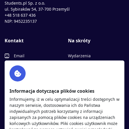
Students.pl Sp. z o.o.
ul. Sybiraków 54, 37-700 Przemyśl
+48 518 637 436
NIP: 9452235137
Kontakt
Na skróty
Email
Wydarzenia
Facebook
Partnerzy
Twitter
Rekrutujemy
sprawdź
LinkedIn
Polityka cookies
Informacja dotycząca plików cookies
Polityka prywatności
Informujemy, iż w celu optymalizacji treści dostępnych w
naszym serwisie, dostosowania ich do Państwa
indywidualnych potrzeb korzystamy z informacji
Kandydaci
Pracodawcy
zapisanych za pomocą plików cookies na urządzeniach
końcowych użytkowników. Pliki cookies użytkownik może