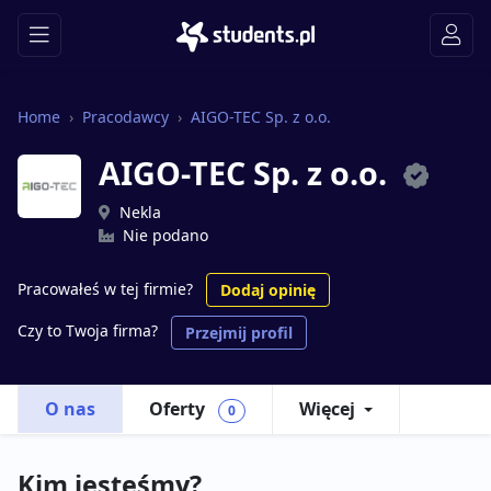
Home
Pracodawcy
AIGO-TEC Sp. z o.o.
AIGO-TEC Sp. z o.o.
Nekla
Nie podano
Pracowałeś w tej firmie?
Dodaj opinię
Czy to Twoja firma?
Przejmij profil
O nas
Oferty
Więcej
0
Kim jesteśmy?