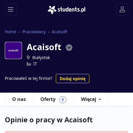
Home
Pracodawcy
Acaisoft
Acaisoft
Białystok
IT
Pracowałeś w tej firmie?
Dodaj opinię
O nas
Oferty
Więcej
0
Opinie o pracy w Acaisoft