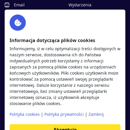
Email
Wydarzenia
Facebook
Partnerzy
Twitter
Rekrutujemy
sprawdź
LinkedIn
Polityka cookies
Informacja dotycząca plików cookies
Polityka prywatności
Informujemy, iż w celu optymalizacji treści dostępnych w
naszym serwisie, dostosowania ich do Państwa
indywidualnych potrzeb korzystamy z informacji
Kandydaci
Pracodawcy
zapisanych za pomocą plików cookies na urządzeniach
końcowych użytkowników. Pliki cookies użytkownik może
kontrolować za pomocą ustawień swojej przeglądarki
Regulamin kandydata
Regulamin pracodawcy
internetowej. Dalsze korzystanie z naszego serwisu
Oferty pracy
Dodaj ogłoszenie
internetowego, bez zmiany ustawień przeglądarki
internetowej oznacza, iż użytkownik akceptuje
Pracodawcy
stosowanie plików cookies.
Opinie o pracodawcach
Polityka cookies
|
Polityka prywatności
|
Zamknij
Blog
Akceptuję