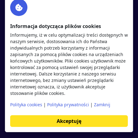
Twitter
Rekrutujemy
sprawdź
LinkedIn
Polityka cookies
Informacja dotycząca plików cookies
Polityka prywatności
Informujemy, iż w celu optymalizacji treści dostępnych w
naszym serwisie, dostosowania ich do Państwa
indywidualnych potrzeb korzystamy z informacji
Kandydaci
Pracodawcy
zapisanych za pomocą plików cookies na urządzeniach
końcowych użytkowników. Pliki cookies użytkownik może
kontrolować za pomocą ustawień swojej przeglądarki
Regulamin kandydata
Regulamin pracodawcy
internetowej. Dalsze korzystanie z naszego serwisu
Oferty pracy
Dodaj ogłoszenie
internetowego, bez zmiany ustawień przeglądarki
internetowej oznacza, iż użytkownik akceptuje
Pracodawcy
stosowanie plików cookies.
Opinie o pracodawcach
Polityka cookies
|
Polityka prywatności
|
Zamknij
Blog
Akceptuję