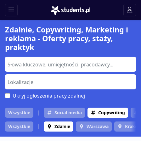
Zdalnie, Copywriting, Marketing i
reklama - Oferty pracy, staży,
praktyk
Ukryj ogłoszenia pracy zdalnej
Wszystkie
Social media
Copywriting
Wszystkie
Zdalnie
Warszawa
Krakó