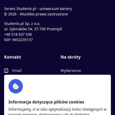
Serwis Students.pl - uniwersum kariery
© 2026 - Wszelkie prawa zastrzeżone
Students.pl Sp. z o.o.
ul. Sybiraków 54, 37-700 Przemyśl
+48 518 637 436
NIP: 9452235137
Kontakt
Na skróty
Email
Wydarzenia
Facebook
Partnerzy
Twitter
Rekrutujemy
sprawdź
LinkedIn
Polityka cookies
Informacja dotycząca plików cookies
Polityka prywatności
Informujemy, iż w celu optymalizacji treści dostępnych w
naszym serwisie, dostosowania ich do Państwa