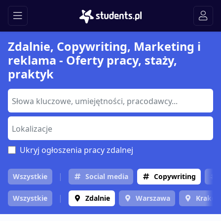
Zdalnie, Copywriting, Marketing i
reklama - Oferty pracy, staży,
praktyk
Ukryj ogłoszenia pracy zdalnej
Wszystkie
Social media
Copywriting
Wszystkie
Zdalnie
Warszawa
Krakó