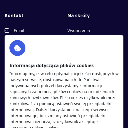
Kontakt
Na skróty
Email
Wydarzenia
Facebook
Partnerzy
Twitter
Rekrutujemy
sprawdź
LinkedIn
Polityka cookies
Informacja dotycząca plików cookies
Polityka prywatności
Informujemy, iż w celu optymalizacji treści dostępnych w
naszym serwisie, dostosowania ich do Państwa
indywidualnych potrzeb korzystamy z informacji
Kandydaci
Pracodawcy
zapisanych za pomocą plików cookies na urządzeniach
końcowych użytkowników. Pliki cookies użytkownik może
kontrolować za pomocą ustawień swojej przeglądarki
Regulamin kandydata
Regulamin pracodawcy
internetowej. Dalsze korzystanie z naszego serwisu
Oferty pracy
Dodaj ogłoszenie
internetowego, bez zmiany ustawień przeglądarki
internetowej oznacza, iż użytkownik akceptuje
Pracodawcy
stosowanie plików cookies.