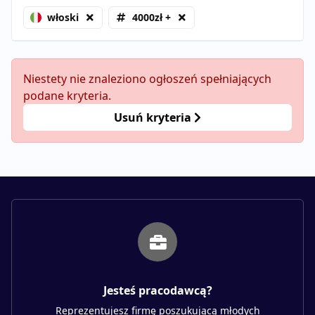
włoski
4000zł +
Niestety nie znaleziono ogłoszeń spełniających
podane kryteria.
Usuń kryteria
Jesteś pracodawcą?
Reprezentujesz firmę poszukującą młodych