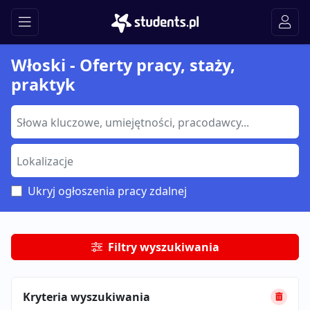
Włoski - Oferty pracy, staży,
praktyk
Ukryj ogłoszenia pracy zdalnej
Filtry wyszukiwania
Kryteria wyszukiwania