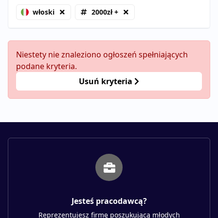
włoski
2000zł +
Niestety nie znaleziono ogłoszeń spełniających
podane kryteria.
Usuń kryteria
Jesteś pracodawcą?
Reprezentujesz firmę poszukującą młodych