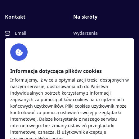
Kontakt
Na skróty
Email
Wydarzenia
Facebook
Partnerzy
Twitter
Rekrutujemy
sprawdź
LinkedIn
Polityka cookies
Informacja dotycząca plików cookies
Polityka prywatności
Informujemy, iż w celu optymalizacji treści dostępnych w
naszym serwisie, dostosowania ich do Państwa
indywidualnych potrzeb korzystamy z informacji
Kandydaci
Pracodawcy
zapisanych za pomocą plików cookies na urządzeniach
końcowych użytkowników. Pliki cookies użytkownik może
kontrolować za pomocą ustawień swojej przeglądarki
Regulamin kandydata
Regulamin pracodawcy
internetowej. Dalsze korzystanie z naszego serwisu
Oferty pracy
Dodaj ogłoszenie
internetowego, bez zmiany ustawień przeglądarki
internetowej oznacza, iż użytkownik akceptuje
Pracodawcy
stosowanie plików cookies.