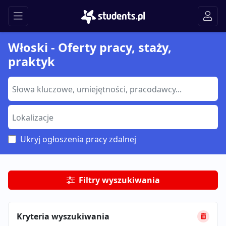
Włoski - Oferty pracy, staży,
praktyk
Ukryj ogłoszenia pracy zdalnej
Filtry wyszukiwania
Kryteria wyszukiwania