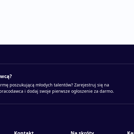
awcą?
irmę poszukującą młodych talentów? Zarejestruj się na
 pracodawca i dodaj swoje pierwsze ogłoszenie za darmo.
Kontakt
Na skróty
Ka