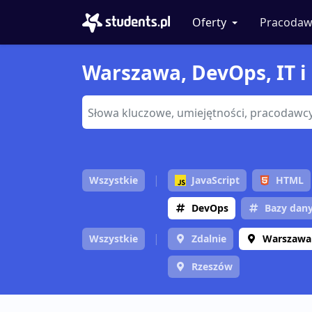
Oferty
Pracodaw
Warszawa, DevOps, IT i 
Wszystkie
JavaScript
HTML
DevOps
Bazy dan
Wszystkie
Zdalnie
Warszawa
Rzeszów