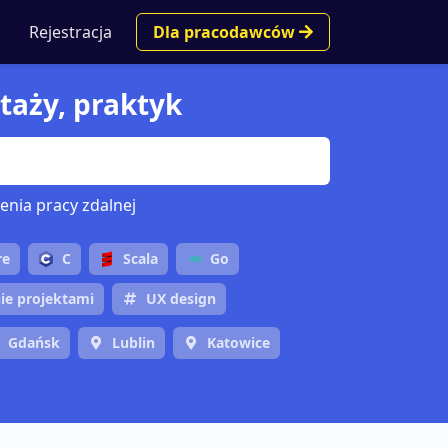
Rejestracja
Dla pracodawców
taży, praktyk
enia pracy zdalnej
re
C
Scala
Go
ie projektami
UX design
Gdańsk
Lublin
Katowice