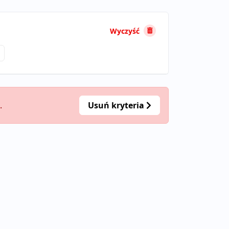
Wyczyść
.
Usuń kryteria