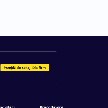
Przejdź do sekcji Dla firm
ndydaci
Pracodawcy