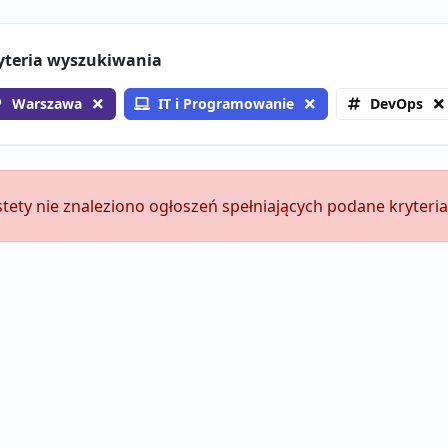
yteria wyszukiwania
Warszawa
IT i Programowanie
DevOps
stety nie znaleziono ogłoszeń spełniających podane kryteria