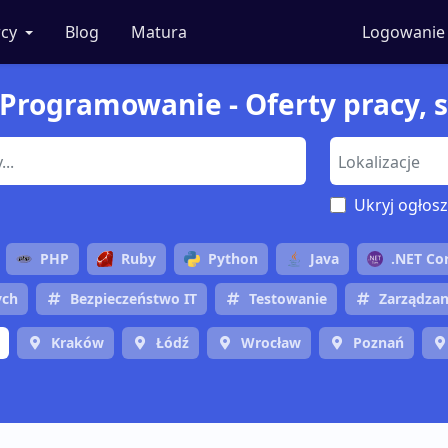
cy
Blog
Matura
Logowanie
Programowanie - Oferty pracy, s
Ukryj ogłosz
PHP
Ruby
Python
Java
.NET Co
ych
Bezpieczeństwo IT
Testowanie
Zarządzan
Kraków
Łódź
Wrocław
Poznań