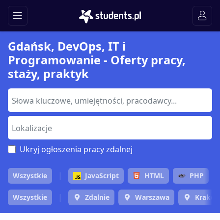
Gdańsk, DevOps, IT i
Programowanie - Oferty pracy,
staży, praktyk
Ukryj ogłoszenia pracy zdalnej
Wszystkie
JavaScript
HTML
PHP
Wszystkie
Zdalnie
Warszawa
Krakó