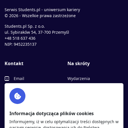
Serwis Students.pl - uniwersum kariery
© 2026 - Wszelkie prawa zastrzeżone
Students.pl Sp. z o.o.
ul. Sybiraków 54, 37-700 Przemyśl
+48 518 637 436
NIP: 9452235137
Kontakt
Na skróty
Email
Wydarzenia
Facebook
Partnerzy
Twitter
Rekrutujemy
sprawdź
LinkedIn
Polityka cookies
Informacja dotycząca plików cookies
Polityka prywatności
Informujemy, iż w celu optymalizacji treści dostępnych w
naszym serwisie, dostosowania ich do Państwa