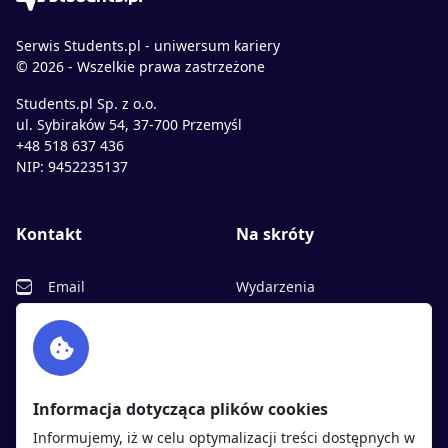
Serwis Students.pl - uniwersum kariery
© 2026 - Wszelkie prawa zastrzeżone
Students.pl Sp. z o.o.
ul. Sybiraków 54, 37-700 Przemyśl
+48 518 637 436
NIP: 9452235137
Kontakt
Na skróty
Email
Wydarzenia
Facebook
Partnerzy
Twitter
Rekrutujemy
sprawdź
LinkedIn
Polityka cookies
Informacja dotycząca plików cookies
Polityka prywatności
Informujemy, iż w celu optymalizacji treści dostępnych w