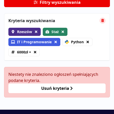
Filtry wyszukiwania
Kryteria wyszukiwania
Rzeszów
Staż
IT i Programowanie
Python
6000zł +
Niestety nie znaleziono ogłoszeń spełniających
podane kryteria.
Usuń kryteria