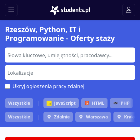
Rzeszów, Python, IT i
Programowanie - Oferty staży
Ukryj ogłoszenia pracy zdalnej
Wszystkie
JavaScript
HTML
PHP
Wszystkie
Zdalnie
Warszawa
Krakó