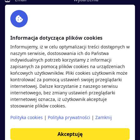
Facebook
Partnerzy
Twitter
Rekrutujemy
sprawdź
LinkedIn
Polityka cookies
Informacja dotycząca plików cookies
Polityka prywatności
Informujemy, iż w celu optymalizacji treści dostępnych w
naszym serwisie, dostosowania ich do Państwa
indywidualnych potrzeb korzystamy z informacji
Kandydaci
Pracodawcy
zapisanych za pomocą plików cookies na urządzeniach
końcowych użytkowników. Pliki cookies użytkownik może
kontrolować za pomocą ustawień swojej przeglądarki
Regulamin kandydata
Regulamin pracodawcy
internetowej. Dalsze korzystanie z naszego serwisu
Oferty pracy
Dodaj ogłoszenie
internetowego, bez zmiany ustawień przeglądarki
internetowej oznacza, iż użytkownik akceptuje
Pracodawcy
stosowanie plików cookies.
Opinie o pracodawcach
Polityka cookies
|
Polityka prywatności
|
Zamknij
Blog
Akceptuję