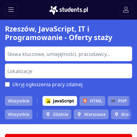
Rzeszów, JavaScript, IT i
Programowanie - Oferty staży
Ukryj ogłoszenia pracy zdalnej
Wszystkie
JavaScript
HTML
PHP
Wszystkie
Zdalnie
Warszawa
Krakó