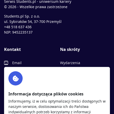
Serwis Students.pl - uniwersum kariery
© 2026 - Wszelkie prawa zastrzeżone
Students.pl Sp. z o.o.
ul. Sybiraków 54, 37-700 Przemyśl
+48 518 637 436
NIP: 9452235137
Kontakt
Na skróty
Email
Wydarzenia
Facebook
Partnerzy
Twitter
Rekrutujemy
sprawdź
LinkedIn
Polityka cookies
Informacja dotycząca plików cookies
Polityka prywatności
Informujemy, iż w celu optymalizacji treści dostępnych w
naszym serwisie, dostosowania ich do Państwa
indywidualnych potrzeb korzystamy z informacji