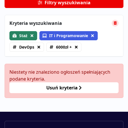
Filtry wyszukiwania
Kryteria wyszukiwania
Staż
IT i Programowanie
DevOps
6000zł +
Niestety nie znaleziono ogłoszeń spełniających
podane kryteria.
Usuń kryteria