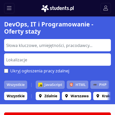
DevOps, IT i Programowanie -
Oferty staży
Ukryj ogłoszenia pracy zdalnej
Wszystkie
JavaScript
HTML
PHP
Wszystkie
Zdalnie
Warszawa
Krakó