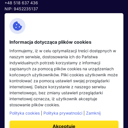
+48 518 637 436
NIP: 9452235137
Kontakt
Polityka cookies
Facebook
Polityka prywatności
Informacja dotycząca plików cookies
Twitter
Partnerzy
Informujemy, iż w celu optymalizacji treści dostępnych w
LinkedIn
Wydarzenia
naszym serwisie, dostosowania ich do Państwa
indywidualnych potrzeb korzystamy z informacji
zapisanych za pomocą plików cookies na urządzeniach
Kandydaci
Pracodawcy
końcowych użytkowników. Pliki cookies użytkownik może
kontrolować za pomocą ustawień swojej przeglądarki
Regulamin kandydata
Regulamin pracodawcy
internetowej. Dalsze korzystanie z naszego serwisu
Oferty pracy
Dodaj ogłoszenie
internetowego, bez zmiany ustawień przeglądarki
internetowej oznacza, iż użytkownik akceptuje
Pracodawcy
stosowanie plików cookies.
Opinie o pracodawcach
Polityka cookies
|
Polityka prywatności
|
Zamknij
Blog
Akceptuję