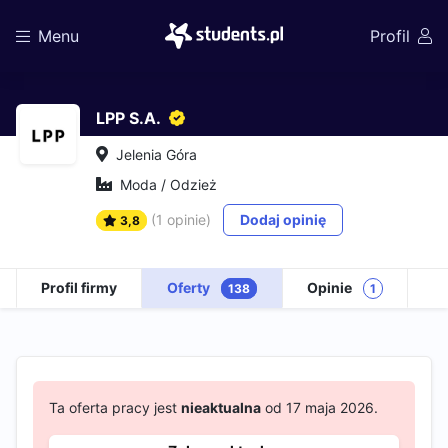
Menu
Profil
LPP S.A.
Jelenia Góra
Moda / Odzież
(1 opinie)
Dodaj opinię
3,8
Profil firmy
Oferty
Opinie
138
1
Ta oferta pracy jest
nieaktualna
od 17 maja 2026.