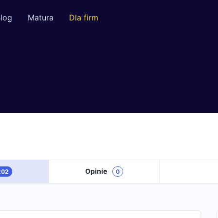
log
Matura
Dla firm
Opinie
202
0