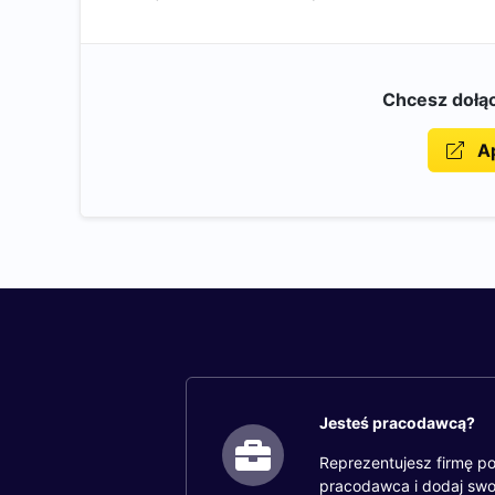
Chcesz dołąc
Ap
Jesteś pracodawcą?
Reprezentujesz firmę po
pracodawca i dodaj swo