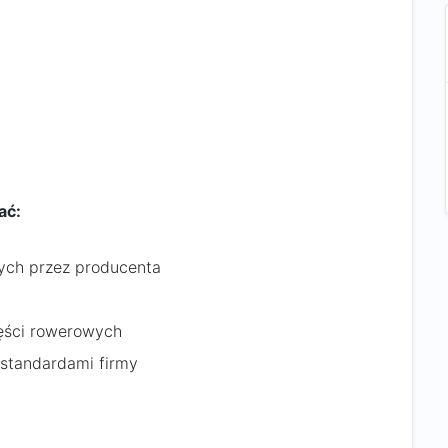
ać:
ych przez producenta
ęści rowerowych
 standardami firmy