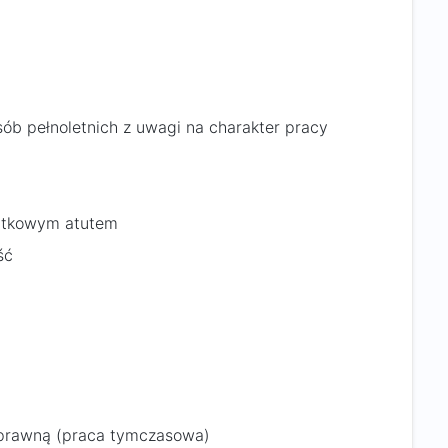
ób pełnoletnich z uwagi na charakter pracy
atkowym atutem
ść
oprawną (praca tymczasowa)