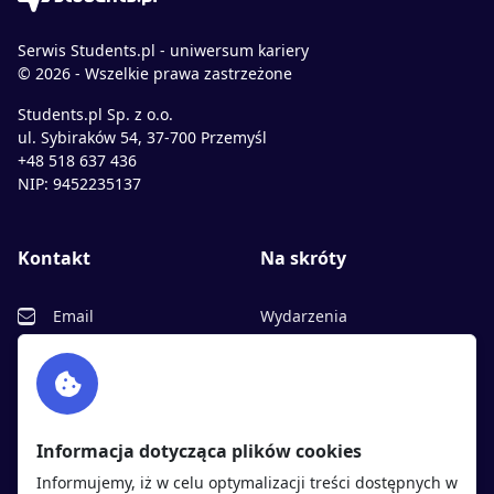
Serwis Students.pl - uniwersum kariery
© 2026 - Wszelkie prawa zastrzeżone
Students.pl Sp. z o.o.
ul. Sybiraków 54, 37-700 Przemyśl
+48 518 637 436
NIP: 9452235137
Kontakt
Na skróty
Email
Wydarzenia
Facebook
Partnerzy
Twitter
Rekrutujemy
sprawdź
LinkedIn
Polityka cookies
Informacja dotycząca plików cookies
Polityka prywatności
Informujemy, iż w celu optymalizacji treści dostępnych w