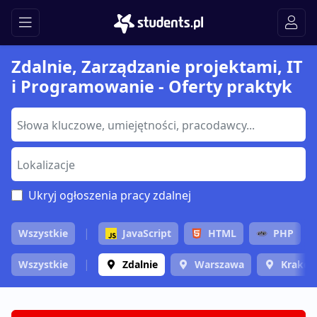
Zdalnie, Zarządzanie projektami, IT
i Programowanie - Oferty praktyk
Ukryj ogłoszenia pracy zdalnej
Wszystkie
JavaScript
HTML
PHP
Wszystkie
Zdalnie
Warszawa
Krakó