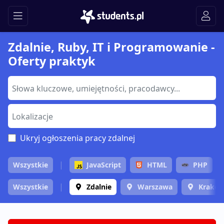
Zdalnie, Ruby, IT i Programowanie -
Oferty praktyk
Ukryj ogłoszenia pracy zdalnej
Wszystkie
JavaScript
HTML
PHP
Wszystkie
Zdalnie
Warszawa
Krakó