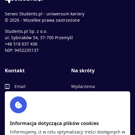
Serwis Students.pl - uniwersum kariery
© 2026 - Wszelkie prawa zastrzeżone
Students.pl Sp. z o.o.
ul. Sybiraków 54, 37-700 Przemyśl
+48 518 637 436
NIP: 9452235137
Kontakt
Na skróty
Email
Wydarzenia
Facebook
Partnerzy
Twitter
Rekrutujemy
sprawdź
LinkedIn
Polityka cookies
Informacja dotycząca plików cookies
Polityka prywatności
Informujemy, iż w celu optymalizacji treści dostępnych w