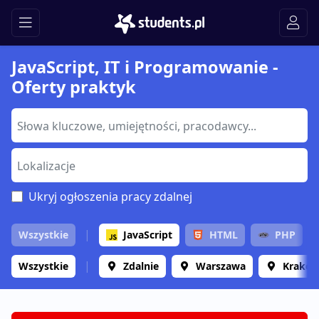
JavaScript, IT i Programowanie -
Oferty praktyk
Ukryj ogłoszenia pracy zdalnej
Wszystkie
JavaScript
HTML
PHP
Wszystkie
Zdalnie
Warszawa
Krakó