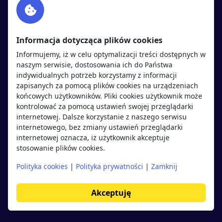
Twitter
Rekrutujemy
sprawdź
LinkedIn
Polityka cookies
Informacja dotycząca plików cookies
Polityka prywatności
Informujemy, iż w celu optymalizacji treści dostępnych w
naszym serwisie, dostosowania ich do Państwa
indywidualnych potrzeb korzystamy z informacji
Kandydaci
Pracodawcy
zapisanych za pomocą plików cookies na urządzeniach
końcowych użytkowników. Pliki cookies użytkownik może
kontrolować za pomocą ustawień swojej przeglądarki
Regulamin kandydata
Regulamin pracodawcy
internetowej. Dalsze korzystanie z naszego serwisu
Oferty pracy
Dodaj ogłoszenie
internetowego, bez zmiany ustawień przeglądarki
internetowej oznacza, iż użytkownik akceptuje
Pracodawcy
stosowanie plików cookies.
Opinie o pracodawcach
Polityka cookies
|
Polityka prywatności
|
Zamknij
Blog
Akceptuję