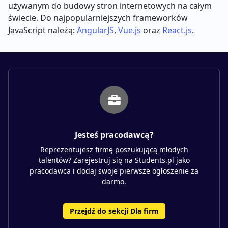
używanym do budowy stron internetowych na całym
świecie. Do najpopularniejszych frameworków
JavaScript należą:
AngularJS
,
Vue.js
oraz
React.js
.
Jesteś pracodawcą?
Reprezentujesz firmę poszukującą młodych
talentów? Zarejestruj się na Students.pl jako
pracodawca i dodaj swoje pierwsze ogłoszenie za
darmo.
Przejdź do sekcji Dla firm